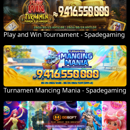
Play and Win Tournament - Spadegaming
Turnamen Mancing Mania - Spadegaming