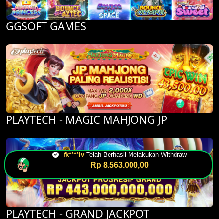
GGSOFT GAMES
PLAYTECH - MAGIC MAHJONG JP
fk****iv
Telah Berhasil Melakukan Withdraw
Rp 8.563.000,00
PLAYTECH - GRAND JACKPOT