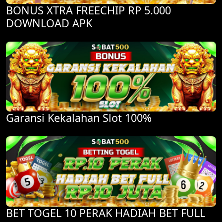
BONUS XTRA FREECHIP RP 5.000
DOWNLOAD APK
Garansi Kekalahan Slot 100%
BET TOGEL 10 PERAK HADIAH BET FULL