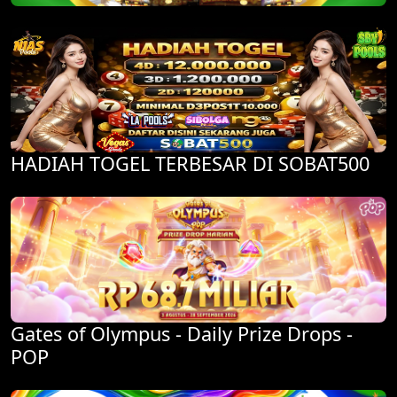
HADIAH TOGEL TERBESAR DI SOBAT500
Gates of Olympus - Daily Prize Drops -
POP