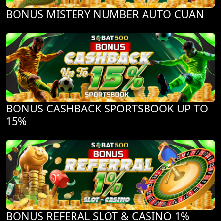
BONUS MISTERY NUMBER AUTO CUAN
BONUS CASHBACK SPORTSBOOK UP TO
15%
BONUS REFERAL SLOT & CASINO 1%