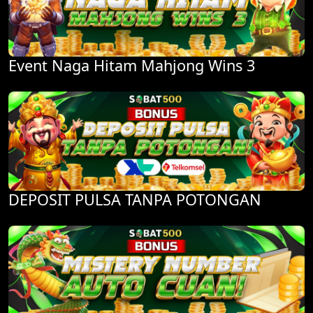
Event Naga Hitam Mahjong Wins 3
DEPOSIT PULSA TANPA POTONGAN