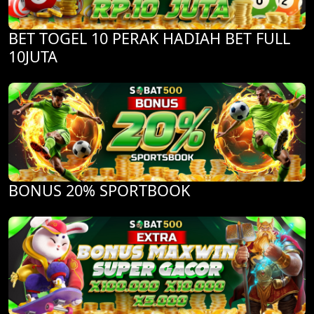
BET TOGEL 10 PERAK HADIAH BET FULL
10JUTA
BONUS 20% SPORTBOOK