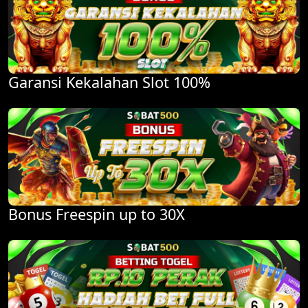
Garansi Kekalahan Slot 100%
Bonus Freespin up to 30X