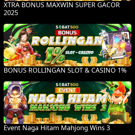
XTRA BONUS MAXWIN SUPER GACOR
2025
BONUS ROLLINGAN SLOT & CASINO 1%
Event Naga Hitam Mahjong Wins 3