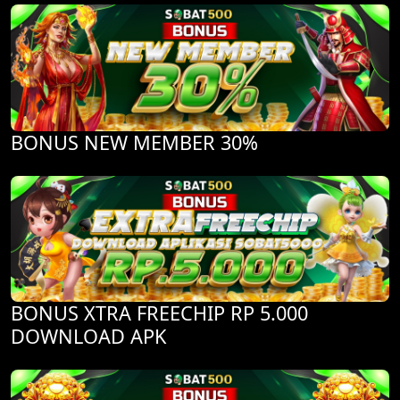
BONUS NEW MEMBER 30%
BONUS XTRA FREECHIP RP 5.000
DOWNLOAD APK